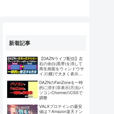
新着記事
【DAZNライブ配信】左
右の余白(黒帯)を消して
再生画面をウィンドウサ
イズ(横)で大きく表示す
る方法【パソコン】
DAZNのFanZoneを一時
的に消す(非表示)方法|パ
ソコンChormeのCSSで
調整
VALXプロテインの最安
値は？Amazon楽天ドン