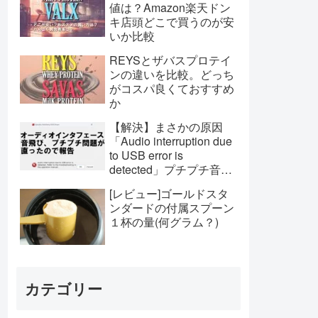
値は？Amazon楽天ドン
キ店頭どこで買うのが安
いか比較
REYSとザバスプロテイ
ンの違いを比較。どっち
がコスパ良くておすすめ
か
【解決】まさかの原因
「Audio interruption due
to USB error is
detected」プチプチ音飛
びの対処法。YAHAMA
[レビュー]ゴールドスタ
Driverじゃなかった
ンダードの付属スプーン
１杯の量(何グラム？)
カテゴリー