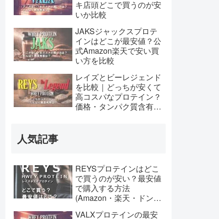
キ店頭どこで買うのが安
いか比較
JAKSジャックスプロテ
インはどこが最安値？公
式Amazon楽天で安い買
い方を比較
レイズとビーレジェンド
を比較｜どっちが安くて
高コスパなプロテイン？
価格・タンパク質含有率
など
人気記事
REYSプロテインはどこ
で買うのが安い？最安値
で購入する方法
(Amazon・楽天・ドン
キ)【2026年】
VALXプロテインの最安