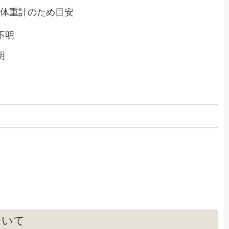
な体重計のため目安
不明
明
ついて