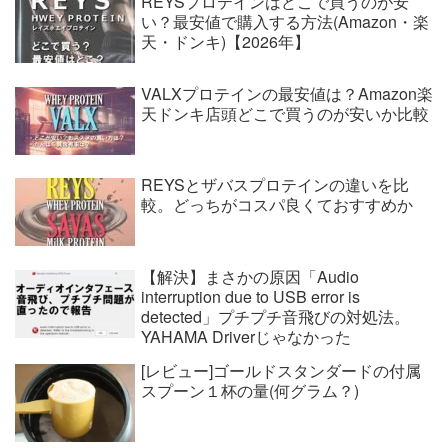
REYSプロテインはどこで買うのが安
い？最安値で購入する方法(Amazon・楽
天・ドンキ)【2026年】
VALXプロテインの最安値は？Amazon楽
天ドンキ店頭どこで買うのが安いか比較
REYSとザバスプロテインの違いを比
較。どっちがコスパ良くておすすめか
【解決】まさかの原因「Audio
interruption due to USB error is
detected」プチプチ音飛びの対処法。
YAHAMA Driverじゃなかった
[レビュー]ゴールドスタンダードの付属
スプーン１杯の量(何グラム？)