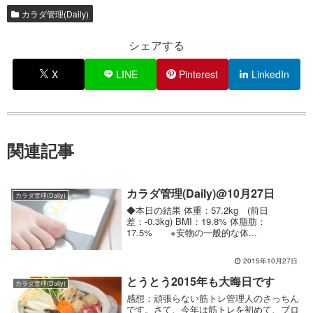
カラダ管理(Daily)
シェアする
X
LINE
Pinterest
LinkedIn
関連記事
カラダ管理(Daily)@10月27日
カラダ管理(Daily)
◆本日の結果 体重：57.2kg (前日
差：-0.3kg) BMI：19.8% 体脂肪：
17.5% ※安物の一般的な体...
2015年10月27日
とうとう2015年も大晦日です
カラダ管理(Daily)
感想：頑張らない筋トレ管理人のさっちん
です。さて、今年は筋トレを初めて、ブロ