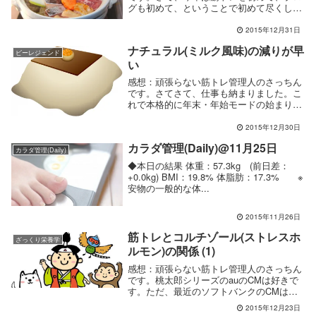
グも初めて、ということで初めて尽くしで
した。...
2015年12月31日
ナチュラル(ミルク風味)の減りが早
ビーレジェンド
い
感想：頑張らない筋トレ管理人のさっちん
です。さてさて、仕事も納まりました。こ
れで本格的に年末・年始モードの始まりで
す。ま...
2015年12月30日
カラダ管理(Daily)@11月25日
カラダ管理(Daily)
◆本日の結果 体重：57.3kg (前日差：
+0.0kg) BMI：19.8% 体脂肪：17.3% ※
安物の一般的な体...
2015年11月26日
筋トレとコルチゾール(ストレスホ
ざっくり栄養学
ルモン)の関係 (1)
感想：頑張らない筋トレ管理人のさっちん
です。桃太郎シリーズのauのCMは好きで
す。ただ、最近のソフトバンクのCMはど
うに...
2015年12月23日