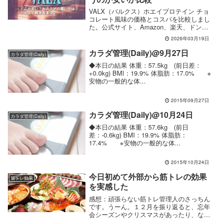
VALX（バルクス）ホエイプロテイン チョ
コレート風味の価格とコスパを比較しまし
た。公式サイト、Amazon、楽天、ドンキ
限定840gを1g単価・タンパク質1gあたり単
2026年03月19日
価で比較し、どこが安いかをわかりやすく
整理してみました。
カラダ管理(Daily)@9月27日
カラダ管理(Daily)
◆本日の結果 体重：57.5kg (前日差：
+0.0kg) BMI：19.9% 体脂肪：17.0% ※
安物の一般的な体...
2015年09月27日
カラダ管理(Daily)@10月24日
カラダ管理(Daily)
◆本日の結果 体重：57.6kg (前日
差：-0.6kg) BMI：19.9% 体脂肪：
17.4% ※安物の一般的な体...
2015年10月24日
今日初めて外部から筋トレの効果
筋トレ効果
を実感した
感想：頑張らない筋トレ管理人のさっちん
です。うーん。１２月を振り返ると、忘年
会シーズンやクリスマスがあったり、なん