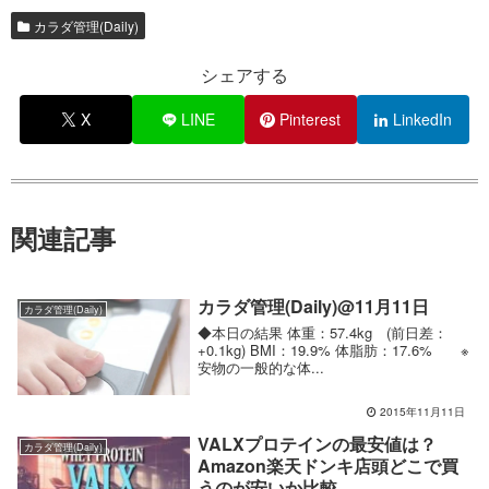
カラダ管理(Daily)
シェアする
X
LINE
Pinterest
LinkedIn
関連記事
カラダ管理(Daily)@11月11日
カラダ管理(Daily)
◆本日の結果 体重：57.4kg (前日差：
+0.1kg) BMI：19.9% 体脂肪：17.6% ※
安物の一般的な体...
2015年11月11日
VALXプロテインの最安値は？
カラダ管理(Daily)
Amazon楽天ドンキ店頭どこで買
うのが安いか比較