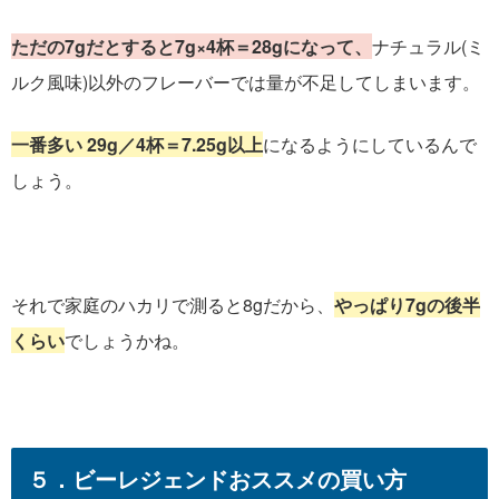
ただの7gだとすると
7g×4杯＝28gになって、
ナチュラル(ミ
ルク風味)以外のフレーバーでは量が不足してしまいます。
一番多い 29g／4杯＝7.25g以上
になるようにしているんで
しょう。
それで家庭のハカリで測ると8gだから、
やっぱり7gの後半
くらい
でしょうかね。
５．ビーレジェンドおススメの買い方