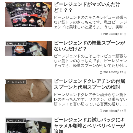
ビーレジェンドがマズいんだけ
ビーレジェンド
ど！？？
ビーレジェンドのこそこそレビュー頑張ら
ない筋トレのさっちんです。私はビーレジ
ェンドは美味しいと思うよ。うむ。美味し
いと思...
2019年03月03日
ビーレジェンドの軽量スプーンが
ビーレジェンド
ないんだけど？
ビーレジェンドのこそこそレビュー頑張ら
ない筋トレのさっちんです。ビーレジェン
ドってさ、軽量スプーンが付いてたり付い
てなか...
2019年02月28日
ビーレジェンドクレアチンの付属
ビーレジェンド
スプーンと代用スプーンの検討
ビーレジェンドクレアチン頑張らない筋ト
レのさっちんです。ワタクシ、頑張らない
筋トレ！と言い切っている言葉の通り、そ
こまで...
2018年08月16日
ビーレジェンドお試しパックにキ
ビーレジェンド
ャラメル珈琲とベリベリベリーが
追加