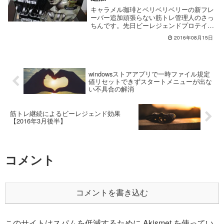
キャラメル珈琲とベリベリベリーの新フレ
ーバー追加頑張らない筋トレ管理人のさっ
ちんです。先日ビーレジェンドプロテイン
のお試...
2016年08月15日
windowsストアアプリで一時ファイル規定
値リセットできずスタートメニューが出な
い不具合の解消
筋トレ継続によるビーレジェンド効果
【2016年3月後半】
コメント
コメントを書き込む
このサイトはスパムを低減するために Akismet を使ってい