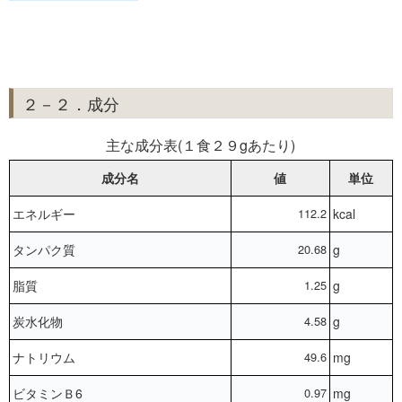
２－２．成分
主な成分表(１食２９gあたり)
成分名
値
単位
エネルギー
112.2
kcal
タンパク質
20.68
g
脂質
1.25
g
炭水化物
4.58
g
ナトリウム
49.6
mg
ビタミンＢ6
0.97
mg