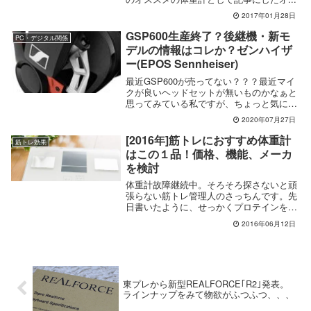
2017年01月28日
GSP600生産終了？後継機・新モ
PC・デジタル関係
デルの情報はコレか？ゼンハイザ
ー(EPOS Sennheiser)
最近GSP600が売ってない？？？最近マイ
クが良いヘッドセットが無いものかなぁと
思ってみている私ですが、ちょっと気にな
っ...
2020年07月27日
[2016年]筋トレにおすすめ体重計
筋トレ効果
はこの１品！価格、機能、メーカ
を検討
体重計故障継続中。そろそろ探さないと頑
張らない筋トレ管理人のさっちんです。先
日書いたように、せっかくプロテインを飲
んで筋...
2016年06月12日
東プレから新型REALFORCE｢R2｣発表。
ラインナップをみて物欲がふつふつ、、、