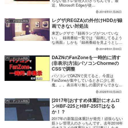
らない筋トレ管理人のさっちんです。最
近、Microsoft Edgeが使...
2016年01月26日
レグザ(REGZA)の外付けHDDが録
PC・デジタル関係
画できない対処法
東芝レグザで『録画ランプがついていな
い』、録画番組一覧では『録画してるよう
な画面』しかも『録画番組を見ようとして
も再生できません』と表示されてしまう。
2016年01月03日
こんな状態で復活した対処法をまとめてみ
ました
DAZNのFanZoneを一時的に消す
PC・デジタル関係
(非表示)方法|パソコンChormeの
CSSで調整
パソコンでDAZNで見てると、今度は
FanZoneが集中しているときに少し邪
魔。。。表示有り無しの選択すらできな
い。。。そのため、パソコンのブラウザか
2026年03月28日
らCSSを変更して「FanZoneを一時的に消
す(非表示)」というやり方ができたので、
[2017年]おすすめ体重計にオムロ
PC・デジタル関係
共有したいと思います
ンHBF-225とHBF-255Tはなる
か！？
2017年の新製品体重計が発売！頑張らない
筋トレ管理人のさっちんです。去年2016年
のオススメの体重計として記事にしたオ...